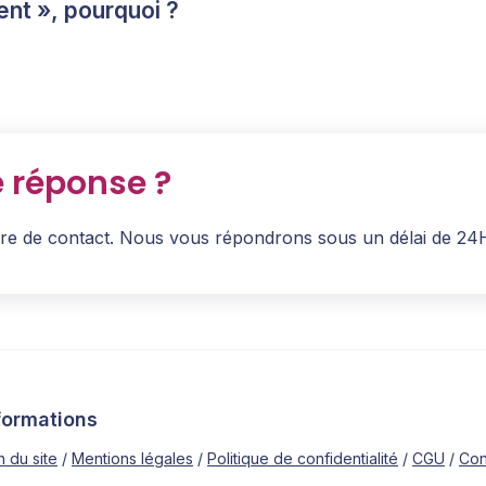
nt », pourquoi ?
e réponse ?
ire de contact. Nous vous répondrons sous un délai de 24
formations
n du site
Mentions légales
Politique de confidentialité
CGU
Con