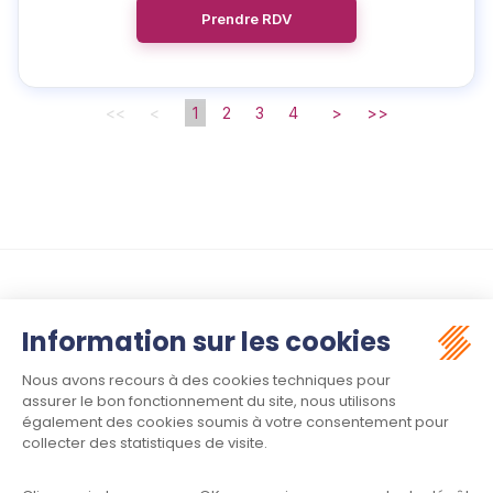
Prendre RDV
<<
<
1
2
3
4
>
>>
Suivez-nous :
Contact