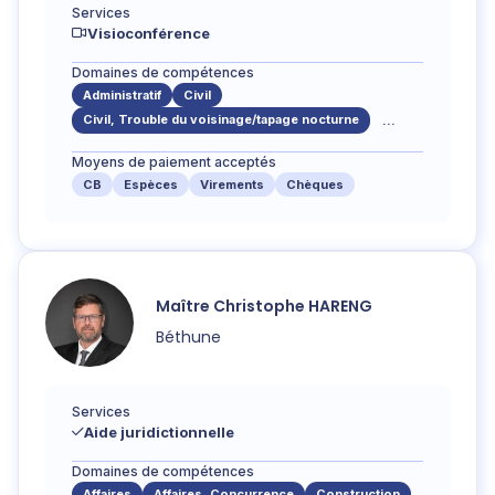
Services
Visioconférence
Domaines de compétences
Administratif
Civil
Civil, Trouble du voisinage/tapage nocturne
...
Moyens de paiement acceptés
CB
Espèces
Virements
Chèques
Maître
Christophe
HARENG
Béthune
Services
Aide juridictionnelle
Domaines de compétences
Affaires
Affaires, Concurrence
Construction