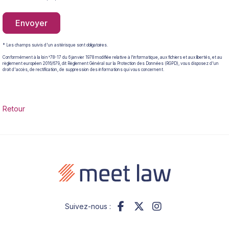
Envoyer
* Les champs suivis d'un astérisque sont obligatoires.
Conformément à la loi n°78-17 du 6 janvier 1978 modifiée relative à l'informatique, aux fichiers et aux libertés, et au
règlement européen 2016/679, dit Règlement Général sur la Protection des Données (RGPD), vous disposez d'un
droit d'accès, de rectification, de suppression des informations qui vous concernent.
Retour
Suivez-nous :