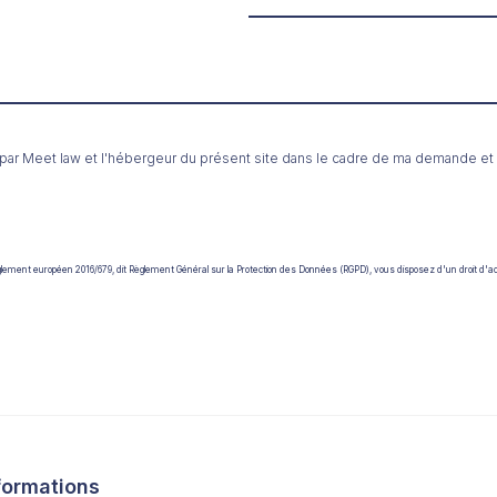
t par Meet law et l'hébergeur du présent site dans le cadre de ma demande et
u règlement européen 2016/679, dit Règlement Général sur la Protection des Données (RGPD), vous disposez d'un droit d'a
formations