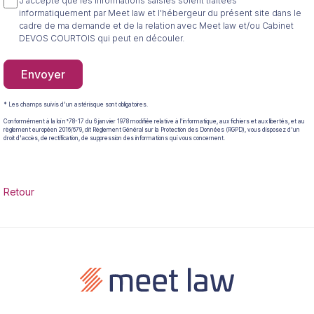
J'accepte que les informations saisies soient traitées
informatiquement par Meet law et l'hébergeur du présent site dans le
cadre de ma demande et de la relation avec Meet law et/ou Cabinet
DEVOS COURTOIS qui peut en découler.
Envoyer
* Les champs suivis d'un astérisque sont obligatoires.
Conformément à la loi n°78-17 du 6 janvier 1978 modifiée relative à l'informatique, aux fichiers et aux libertés, et au
règlement européen 2016/679, dit Règlement Général sur la Protection des Données (RGPD), vous disposez d'un
droit d'accès, de rectification, de suppression des informations qui vous concernent.
Retour