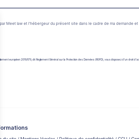
t par Meet law et l'hébergeur du présent site dans le cadre de ma demande 
u règlement européen 2016/679, dit Règlement Général sur la Protection des Données (RGPD), vous disposez d'un droit d'a
formations
n du site
Mentions légales
Politique de confidentialité
CGU
Con