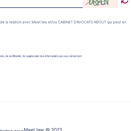
et de la relation avec Meet law et/ou CABINET D’AVOCATS ABOUT qui peut en
ccès, de rectification, de suppression des informations qui vous concernent.
Meet law © 2023
tactez-nous