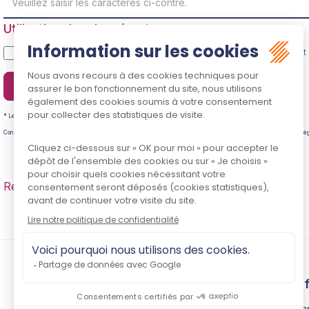
Utilisation des données
J'accepte que les informations saisies soient traitées informatiquemen
découler.
Envoyer
* Les champs suivis d'un astérisque sont obligatoires.
Conformément à la loi n°78-17 du 6 janvier 1978 modifiée relative à l'informatique, aux fichiers et aux libertés, et a
Retour
Contact
In
Pla