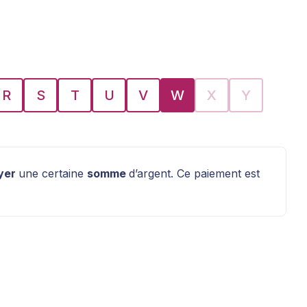
R
S
T
U
V
W
X
Y
yer
une certaine
somme
d’argent. Ce paiement est