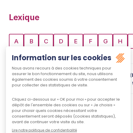
Lexique
A
B
C
D
E
F
G
H
Z
Warrant
Un
warrant
est un document (
alors
garanti
par des
biens
en