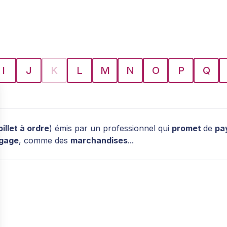
I
J
K
L
M
N
O
P
Q
billet à ordre
) émis par un professionnel qui
promet
de
pa
gage
, comme des
marchandises
...