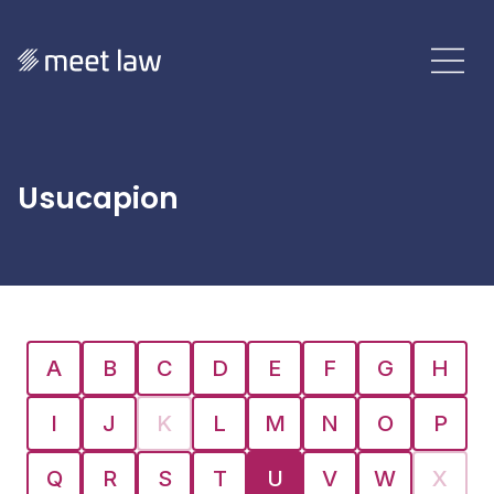
Usucapion
A
B
C
D
E
F
G
H
I
J
K
L
M
N
O
P
Q
R
S
T
U
V
W
X