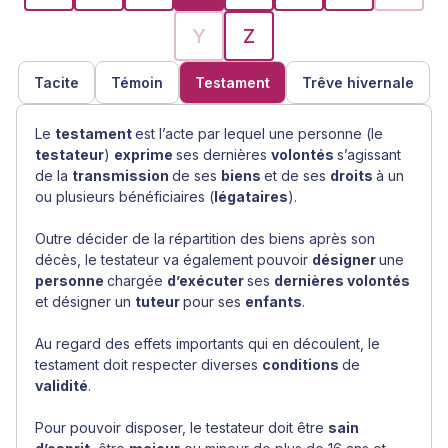
Y
Z
Tacite
Témoin
Testament
Trêve hivernale
Le
testament
est l’acte par lequel une personne (le
testateur
)
exprime
ses dernières
volontés
s’agissant
de la
transmission
de ses
biens
et de ses
droits
à un
ou plusieurs bénéficiaires (
légataires
).
Outre décider de la répartition des biens après son
décès, le testateur va également pouvoir
désigner
une
personne
chargée
d’exécuter
ses
dernières volontés
et désigner un
tuteur
pour ses
enfants
.
Au regard des effets importants qui en découlent, le
testament doit respecter diverses
conditions
de
validité
.
Pour pouvoir disposer, le testateur doit être
sain