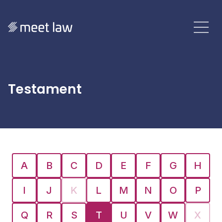
Testament
A
B
C
D
E
F
G
H
I
J
K
L
M
N
O
P
Q
R
S
T
U
V
W
X