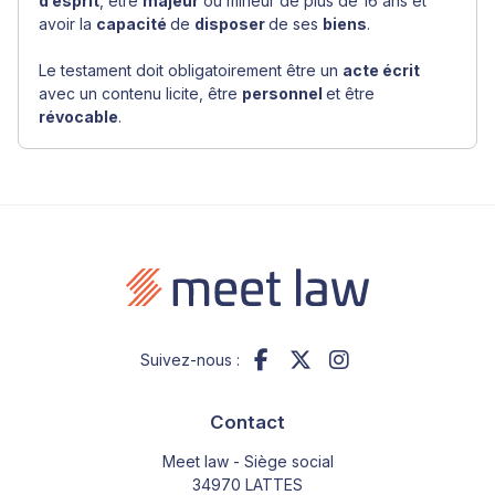
d’esprit
, être
majeur
ou mineur de plus de 16 ans et
avoir la
capacité
de
disposer
de ses
biens
.
Le testament doit obligatoirement être un
acte écrit
avec un contenu licite, être
personnel
et être
révocable
.
Suivez-nous :
Contact
Meet law - Siège social
34970 LATTES