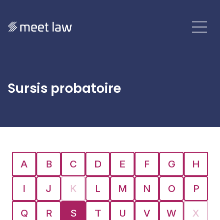
Sursis probatoire
A
B
C
D
E
F
G
H
I
J
K
L
M
N
O
P
Q
R
S
T
U
V
W
X