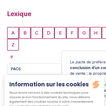
Lexique
A
B
C
D
E
F
G
H
Z
P
Le pacte de préfére
conclusion d’un co
PACS
de vente : le propri
déterminable
.
Pacte de préférence
En cas de violation 
l’acquéreur
, à
cond
Pas de porte
tiers est de bonne f
Preciput