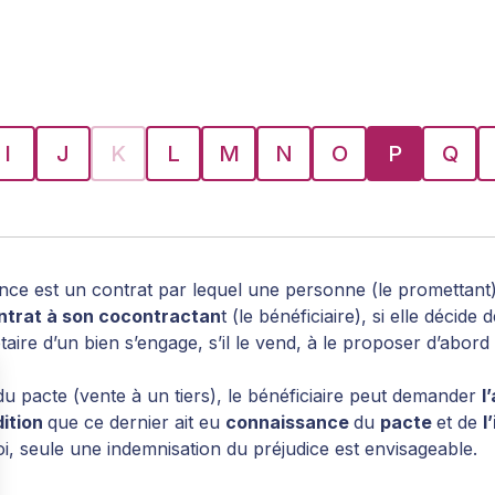
I
J
K
L
M
N
O
P
Q
nce est un contrat par lequel une personne (le promettant
ntrat à son cocontractan
t (le bénéficiaire), si elle décide
étaire d’un bien s’engage, s’il le vend, à le proposer d’abord
du pacte (vente à un tiers), le bénéficiaire peut demander
l
ition
que ce dernier ait eu
connaissance
du
pacte
et de
l
oi, seule une indemnisation du préjudice est envisageable.