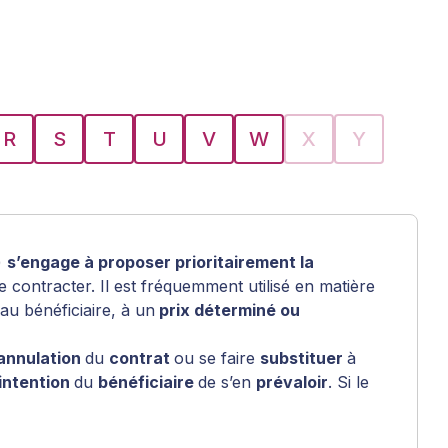
R
S
T
U
V
W
X
Y
)
s’engage à proposer prioritairement la
 de contracter. Il est fréquemment utilisé en matière
 au bénéficiaire, à un
prix déterminé ou
’annulation
du
contrat
ou se faire
substituer
à
’intention
du
bénéficiaire
de s’en
prévaloir
. Si le