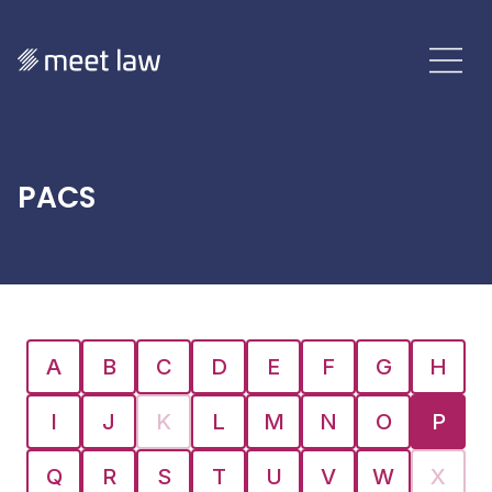
PACS
A
B
C
D
E
F
G
H
I
J
K
L
M
N
O
P
Q
R
S
T
U
V
W
X