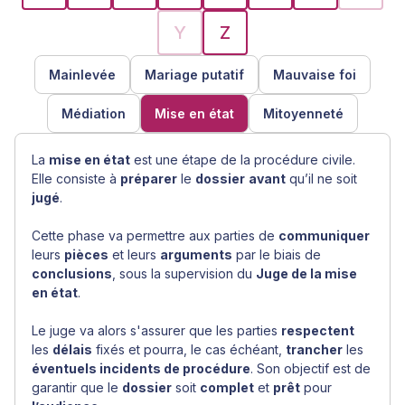
Y
Z
Mainlevée
Mariage putatif
Mauvaise foi
Médiation
Mise en état
Mitoyenneté
La
mise en état
est une étape de la procédure civile.
Elle consiste à
préparer
le
dossier
avant
qu’il ne soit
jugé
.
Cette phase va permettre aux parties de
communiquer
leurs
pièces
et leurs
arguments
par le biais de
conclusions
, sous la supervision du
Juge de la mise
en état
.
Le juge va alors s'assurer que les parties
respectent
les
délais
fixés et pourra, le cas échéant,
trancher
les
éventuels incidents de procédure
. Son objectif est de
garantir que le
dossier
soit
complet
et
prêt
pour