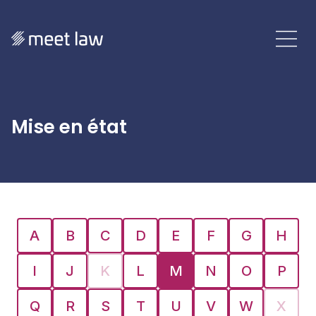
Mise en état
A
B
C
D
E
F
G
H
I
J
K
L
M
N
O
P
Q
R
S
T
U
V
W
X