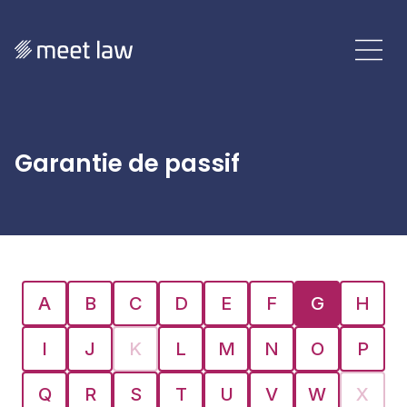
Garantie de passif
A
B
C
D
E
F
G
H
I
J
K
L
M
N
O
P
Q
R
S
T
U
V
W
X