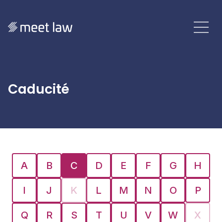
Caducité
A
B
C
D
E
F
G
H
I
J
K
L
M
N
O
P
Q
R
S
T
U
V
W
X