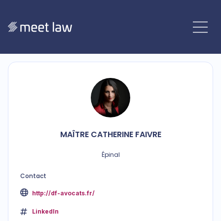
MAÎTRE
CATHERINE
FAIVRE
Épinal
Contact
http://df-avocats.fr/
LinkedIn