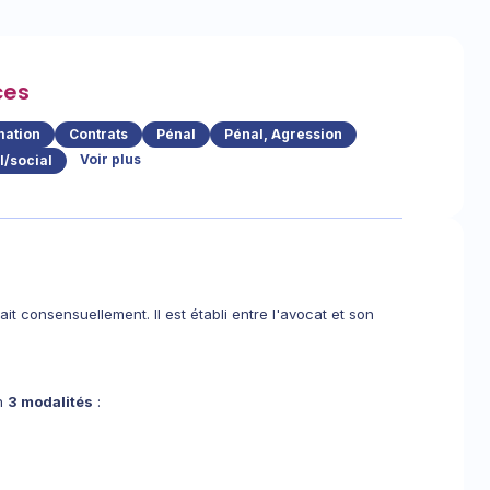
ces
ation
Contrats
Pénal
Pénal, Agression
Voir plus
l/social
it consensuellement. Il est établi entre l'avocat et son
on
3 modalités
: