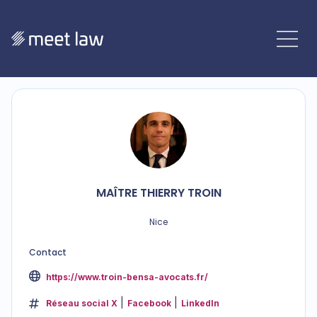
MAÎTRE
THIERRY
TROIN
Nice
Contact
https://www.troin-bensa-avocats.fr/
Réseau social X
Facebook
LinkedIn