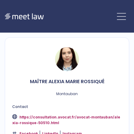
MAÎTRE
ALEXIA MARIE
ROSSIQUÉ
Montauban
Contact
https://consultation.avocat.fr/avocat-montauban/ale
xia-rossique-50510.html
Facebook
LinkedIn
Instagram