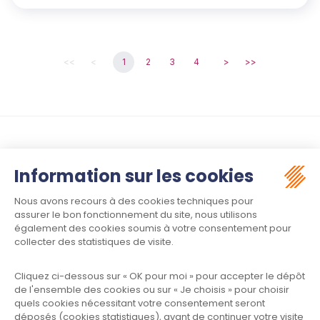
<<
<
1
2
3
4
>
>>
Suivez-nous :
Contact
Meet law - Siège social
34970 LATTES