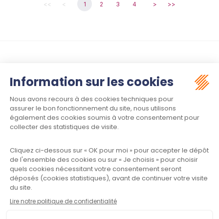
<<
<
1
2
3
4
>
>>
Suivez-nous :
Contact
Meet law - Siège social
34970 LATTES
Informations
Plan du site
Mentions légales
Politique de confidentialité
CGU
Contactez-nous