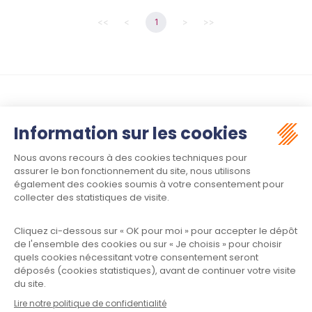
<<
<
1
>
>>
Suivez-nous :
Contact
Meet law - Siège social
34970 LATTES
Informations