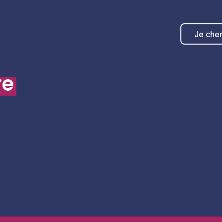
Je che
re