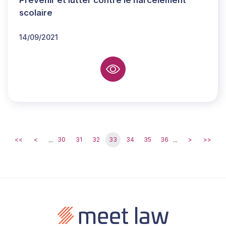
Prévenir et lutter contre le harcèlement
scolaire
14/09/2021
...
...
<<
<
30
31
32
33
34
35
36
>
>>