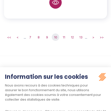
...
...
<<
<
7
8
9
10
11
12
13
>
>>
Suivez-nous :
Contact