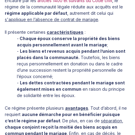
Encadré par les
articles 1400 et suivants du Code civil
, le
régime de la communauté légale réduite aux acquêts est le
régime applicable par défaut
, autrement dit celui qui
s'applique en l’absence de contrat de mariage
.
Il présente certaines
caractéristiques
:
-
Chaque époux conserve la propriété des biens
acquis personnellement avant le mariage
;
-
Les biens et revenus acquis pendant l’union sont
placés dans la communauté.
Toutefois, les biens
reçus personnellement en donation ou dans le cadre
d’une succession restent la propriété personnelle de
l’époux concerné;
-
Les dettes contractées pendant le mariage sont
également mises en commun
en raison du principe
de solidarité entre les époux.
Ce régime présente plusieurs
avantages
. Tout d’abord, il ne
requiert
aucune démarche pour en bénéficier puisque
c’est le régime par défaut
. De plus, en cas de
séparation
,
chaque conjoint reçoit la moitié des biens acquis en
commun pendant le mariage
. Enfin, en cas de
décès
, le