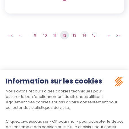
...
...
<<
<
9
10
11
12
13
14
15
>
>>
Suivez-nous :
Contact
Meet law - Siège social