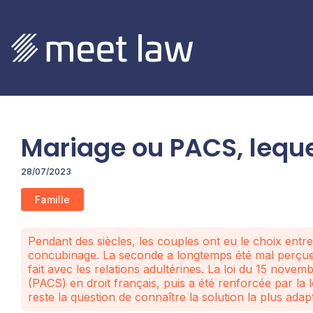
Mariage ou PACS, lequel
28/07/2023
Famille
Pendant des siècles, les couples ont eu le choix ent
concubinage. La seconde a longtemps été mal perçue 
fait avec les relations adultérines. La loi du 15 novemb
(PACS) en droit français, puis a été renforcée par la 
reste la question de connaître la solution la plus adap