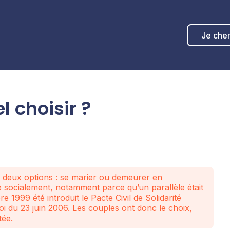
Je che
 choisir ?
re deux options : se marier ou demeurer en
socialement, notamment parce qu’un parallèle était
re 1999 été introduit le Pacte Civil de Solidarité
loi du 23 juin 2006. Les couples ont donc le choix,
tée.