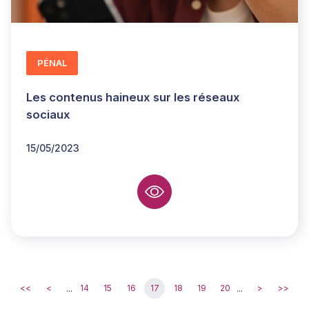
PÉNAL
Les contenus haineux sur les réseaux
sociaux
15/05/2023
...
...
<<
<
14
15
16
17
18
19
20
>
>>