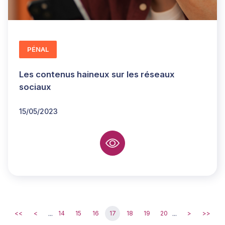
PÉNAL
Les contenus haineux sur les réseaux
sociaux
15/05/2023
...
...
<<
<
14
15
16
17
18
19
20
>
>>