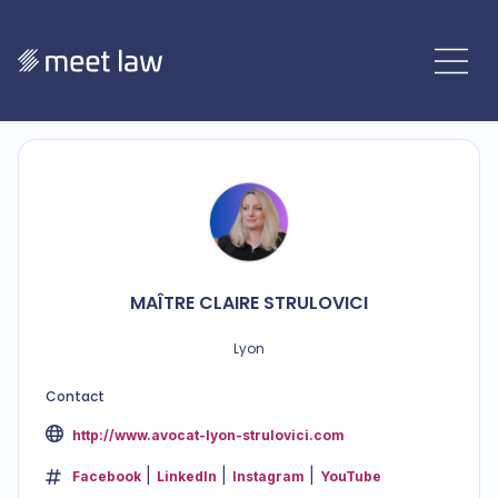
MAÎTRE
CLAIRE
STRULOVICI
Lyon
Contact
http://www.avocat-lyon-strulovici.com
Facebook
LinkedIn
Instagram
YouTube