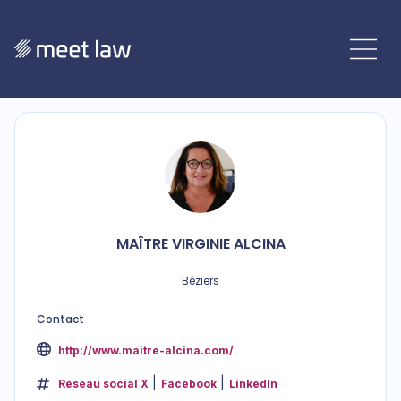
MAÎTRE
VIRGINIE
ALCINA
Béziers
Contact
http://www.maitre-alcina.com/
Réseau social X
Facebook
LinkedIn