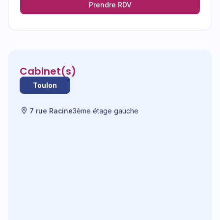
Prendre RDV
Cabinet(s)
Toulon
7 rue Racine
3ème étage gauche