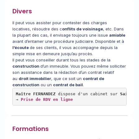
Divers
Il peut vous assister pour contester des charges
locatives, résoudre des c
onflits de voisinage
, etc. Dans
la plupart des cas, il envisage toujours une issue
amiable
avant d’entamer une procédure judiciaire. Disponible et à
l’écoute
de ses clients, il vous accompagne depuis la
simple mise en demeure jusqu’au procès.
Il peut vous conseiller durant tous les stades de la
construction
d’un immeuble. Vous pouvez même solliciter
son assistance dans la rédaction d’un contrat relatif
au
droit immobilier
, que ce soit un
contrat de
construction
ou un
contrat de bail
.
Maître FERNANDEZ
 dispose d'un cabinet sur 
Saint-O
→ 
Prise de RDV en ligne
Formations