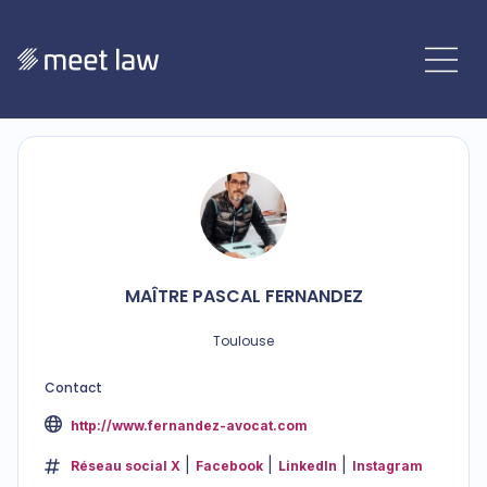
MAÎTRE
PASCAL
FERNANDEZ
Toulouse
Contact
http://www.fernandez-avocat.com
Réseau social X
Facebook
LinkedIn
Instagram