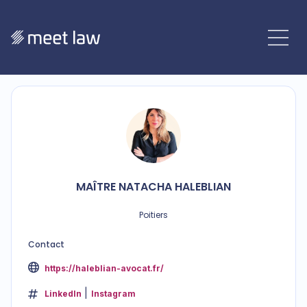
MAÎTRE
NATACHA
HALEBLIAN
Poitiers
Contact
https://haleblian-avocat.fr/
LinkedIn
Instagram