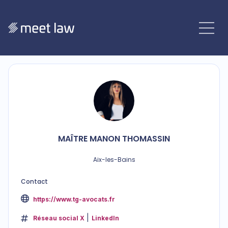
MAÎTRE
MANON
THOMASSIN
Aix-les-Bains
Contact
https://www.tg-avocats.fr
Réseau social X
LinkedIn