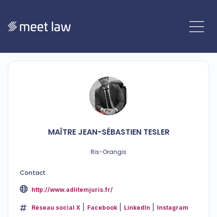
MAÎTRE
JEAN-SÉBASTIEN
TESLER
Ris-Orangis
Contact
http://www.adlitemjuris.fr/
Réseau social X
Facebook
LinkedIn
Instagram