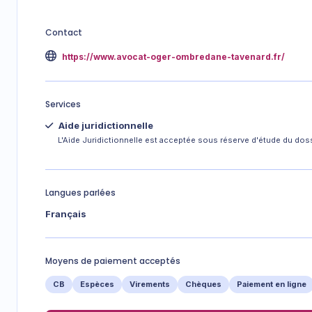
Contact
https://www.avocat-oger-ombredane-tavenard.fr/
Services
Aide juridictionnelle
L'Aide Juridictionnelle est acceptée sous réserve d'étude du doss
Langues parlées
Français
Moyens de paiement acceptés
CB
Espèces
Virements
Chèques
Paiement en ligne