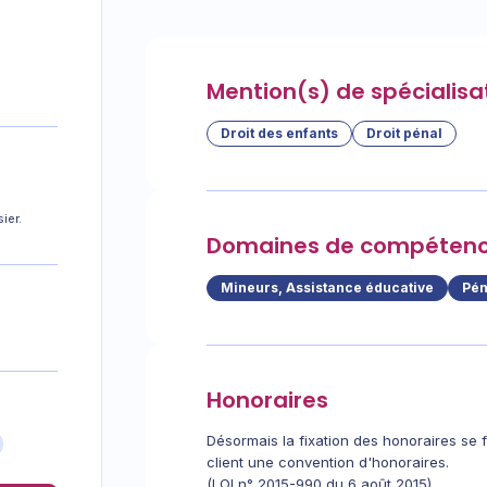
Mention(s) de spécialisa
Droit des enfants
Droit pénal
ier.
Domaines de compéten
Mineurs, Assistance éducative
Pén
Honoraires
Désormais la fixation des honoraires se fa
client une convention d'honoraires.
(LOI n° 2015-990 du 6 août 2015)