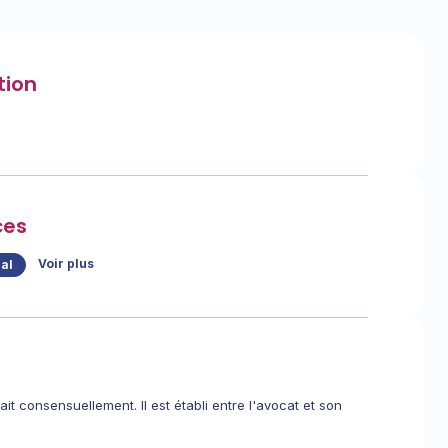
tion
ces
Voir plus
al
it consensuellement. Il est établi entre l'avocat et son