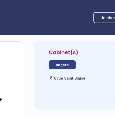
Je che
Cabinet(s)
angers
6 rue Saint Blaise
E