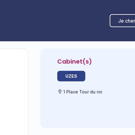
Je che
Cabinet(s)
UZES
1 Place Tour du roi