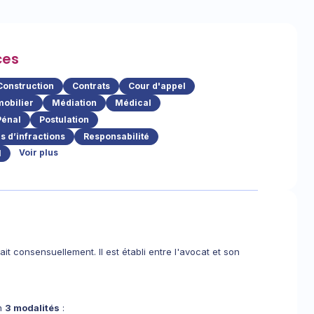
ces
Construction
Contrats
Cour d'appel
obilier
Médiation
Médical
Pénal
Postulation
 d’infractions
Responsabilité
Voir plus
l
it consensuellement. Il est établi entre l'avocat et son
on
3 modalités
: