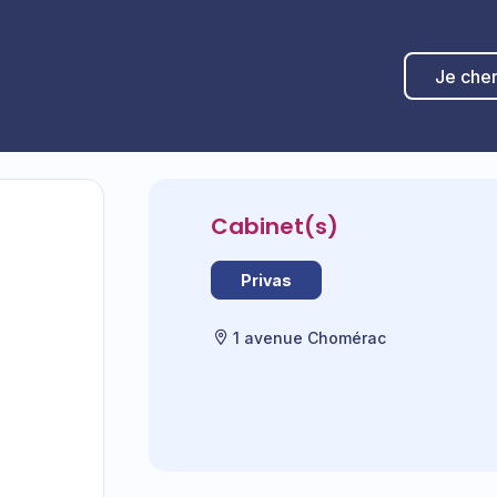
Je che
Cabinet(s)
Privas
1 avenue Chomérac