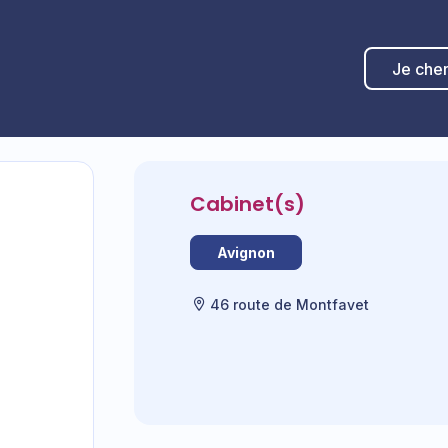
Je che
Cabinet(s)
Avignon
46 route de Montfavet