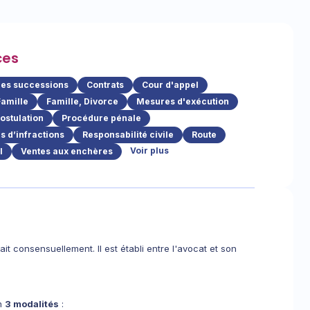
ces
des successions
Contrats
Cour d'appel
Famille
Famille, Divorce
Mesures d'exécution
ostulation
Procédure pénale
 d’infractions
Responsabilité civile
Route
Voir plus
l
Ventes aux enchères
it consensuellement. Il est établi entre l'avocat et son
on
3 modalités
: