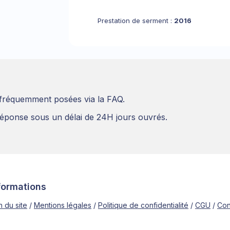
Prestation de serment :
2016
 fréquemment posées via la FAQ.
éponse sous un délai de 24H jours ouvrés.
formations
n du site
Mentions légales
Politique de confidentialité
CGU
Con