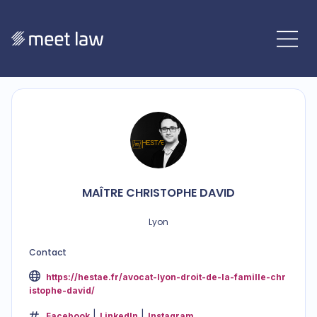
MAÎTRE
CHRISTOPHE
DAVID
Lyon
Contact
https://hestae.fr/avocat-lyon-droit-de-la-famille-chr
istophe-david/
Facebook
LinkedIn
Instagram