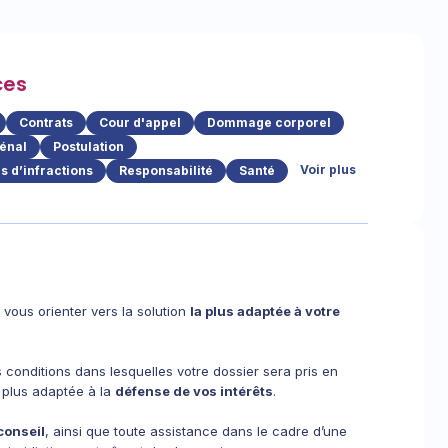
ces
Contrats
Cour d'appel
Dommage corporel
énal
Postulation
Voir plus
 d’infractions
Responsabilité
Santé
 vous orienter vers la solution
la plus adaptée à votre
 conditions dans lesquelles votre dossier sera pris en
 plus adaptée à la
défense de vos intérêts
.
conseil
, ainsi que toute assistance dans le cadre d’une