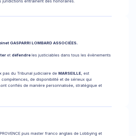
s juridictions entraînent des honoraires.
binet GASPARRI LOMBARD ASSOCIÉES.
ster
et
défendre
les justiciables dans tous les évènements
ux pas du Tribunal judiciaire de
MARSEILLE
, est
 compétences, de disponibilité et de sérieux qui
i sont confiés de manière personnalisée, stratégique et
EN PROVENCE puis master franco anglais de Lobbying et