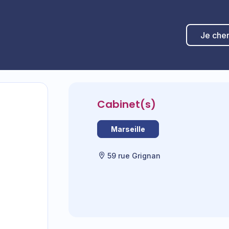
Je che
Cabinet(s)
Marseille
59 rue Grignan