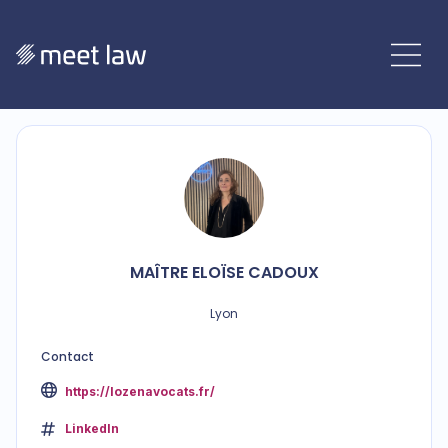
MAÎTRE
ELOÏSE
CADOUX
Lyon
Contact
https://lozenavocats.fr/
LinkedIn