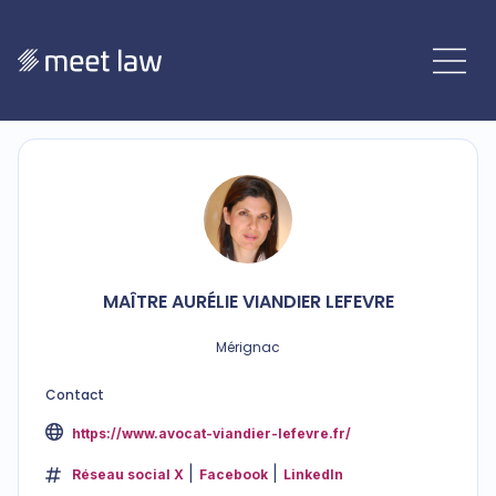
MAÎTRE
AURÉLIE
VIANDIER LEFEVRE
Mérignac
Contact
https://www.avocat-viandier-lefevre.fr/
Réseau social X
Facebook
LinkedIn