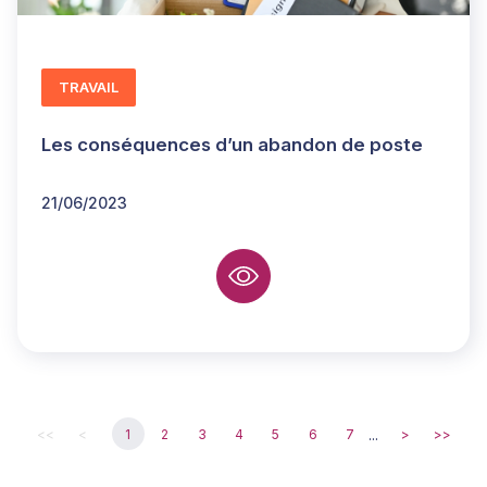
TRAVAIL
Les conséquences d’un abandon de poste
21/06/2023
...
<<
<
1
2
3
4
5
6
7
>
>>