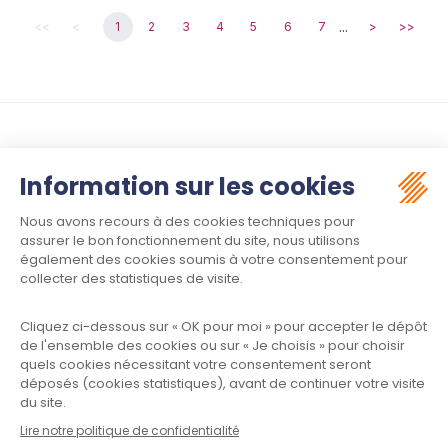
...
<<
<
1
2
3
4
5
6
7
>
>>
Suivez-nous :
Contact
Meet law - Siège social
34970 LATTES
Informations
Plan du site
Mentions légales
Politique de confidentialité