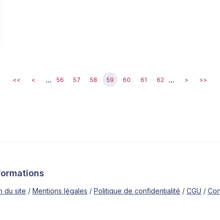
...
...
<<
<
56
57
58
59
60
61
62
>
>>
formations
n du site
Mentions légales
Politique de confidentialité
CGU
Con