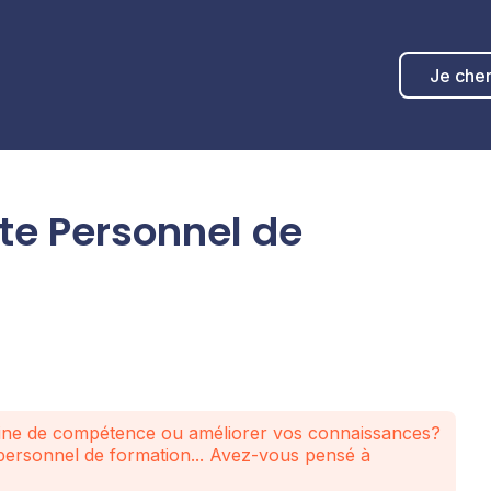
Je che
te Personnel de
aine de compétence ou améliorer vos connaissances?
 personnel de formation... Avez-vous pensé à