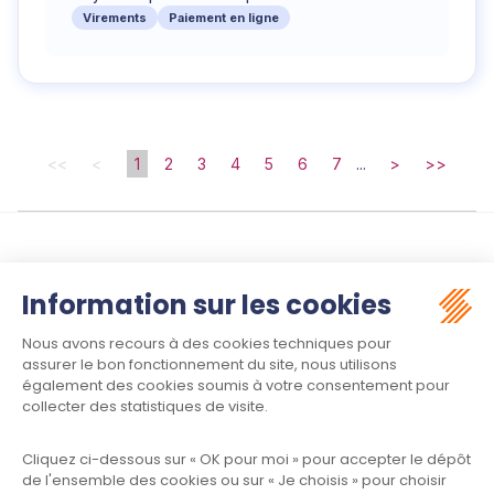
Virements
Paiement en ligne
<<
<
1
2
3
4
5
6
7
...
>
>>
Suivez-nous :
Contact
Meet law - Siège social
34970 LATTES