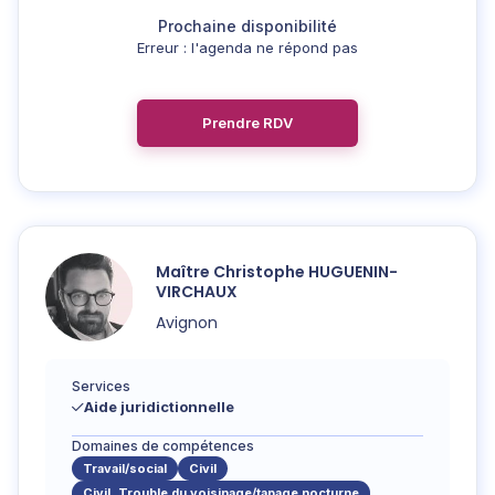
Erreur : l'agenda ne répond pas
Prendre RDV
Maître
Christophe
HUGUENIN-
VIRCHAUX
Avignon
Services
Aide juridictionnelle
Domaines de compétences
Travail/social
Civil
Civil, Trouble du voisinage/tapage nocturne
...