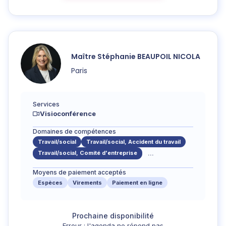
Maître
Stéphanie
BEAUPOIL NICOLA
Paris
Services
Visioconférence
Domaines de compétences
Travail/social
Travail/social, Accident du travail
Travail/social, Comité d'entreprise
...
Moyens de paiement acceptés
Espèces
Virements
Paiement en ligne
Erreur : l'agenda ne répond pas