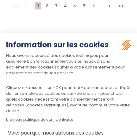
<<
<
1
2
3
4
5
6
7
...
>
>>
Suivez-nous :
Contact
Meet law - Siège social
34970 LATTES
Informations
Plan du site
Mentions légales
Politique de confidentialité
CGU
Contactez-nous