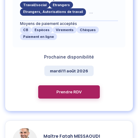
Travail/social
Etrangers
Etrangers, Autorisations de travail
...
Moyens de paiement acceptés
CB
Espèces
Virements
Chèques
Paiement en ligne
mardi
11
août
2026
Prendre RDV
Maître
Fatah
MESSAOUDI